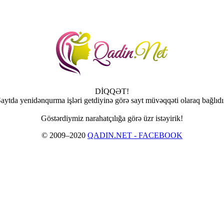
DİQQƏT!
aytda yenidənqurma işləri getdiyinə görə sayt müvəqqəti olaraq bağlıdı
Göstərdiymiz narahatçılığa görə üzr istəyirik!
© 2009–2020
QADIN.NET - FACEBOOK