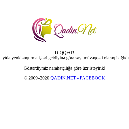
DİQQƏT!
aytda yenidənqurma işləri getdiyinə görə sayt müvəqqəti olaraq bağlıdı
Göstərdiymiz narahatçılığa görə üzr istəyirik!
© 2009–2020
QADIN.NET - FACEBOOK