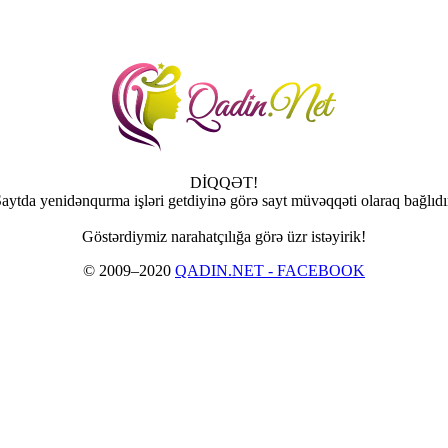
DİQQƏT!
aytda yenidənqurma işləri getdiyinə görə sayt müvəqqəti olaraq bağlıdı
Göstərdiymiz narahatçılığa görə üzr istəyirik!
© 2009–2020
QADIN.NET - FACEBOOK