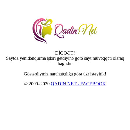
DİQQƏT!
Saytda yenidənqurma işləri getdiyinə görə sayt müvəqqəti olaraq
bağlıdır.
Göstərdiymiz narahatçılığa görə üzr istəyirik!
© 2009–2020
QADIN.NET - FACEBOOK