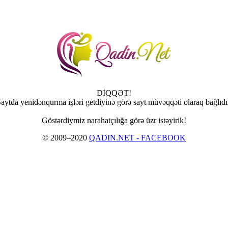
DİQQƏT!
aytda yenidənqurma işləri getdiyinə görə sayt müvəqqəti olaraq bağlıdı
Göstərdiymiz narahatçılığa görə üzr istəyirik!
© 2009–2020
QADIN.NET - FACEBOOK