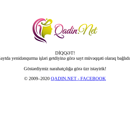
DİQQƏT!
aytda yenidənqurma işləri getdiyinə görə sayt müvəqqəti olaraq bağlıdı
Göstərdiymiz narahatçılığa görə üzr istəyirik!
© 2009–2020
QADIN.NET - FACEBOOK