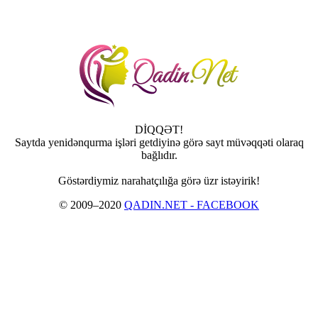
DİQQƏT!
Saytda yenidənqurma işləri getdiyinə görə sayt müvəqqəti olaraq
bağlıdır.
Göstərdiymiz narahatçılığa görə üzr istəyirik!
© 2009–2020
QADIN.NET - FACEBOOK