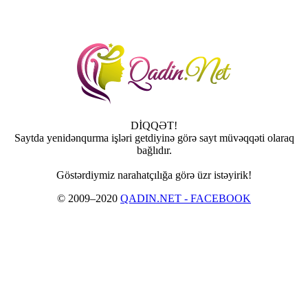
DİQQƏT!
Saytda yenidənqurma işləri getdiyinə görə sayt müvəqqəti olaraq
bağlıdır.
Göstərdiymiz narahatçılığa görə üzr istəyirik!
© 2009–2020
QADIN.NET - FACEBOOK