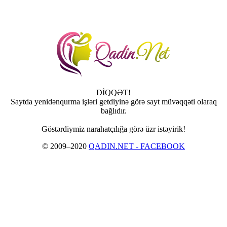
DİQQƏT!
Saytda yenidənqurma işləri getdiyinə görə sayt müvəqqəti olaraq
bağlıdır.
Göstərdiymiz narahatçılığa görə üzr istəyirik!
© 2009–2020
QADIN.NET - FACEBOOK