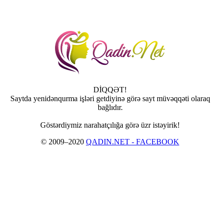
DİQQƏT!
Saytda yenidənqurma işləri getdiyinə görə sayt müvəqqəti olaraq
bağlıdır.
Göstərdiymiz narahatçılığa görə üzr istəyirik!
© 2009–2020
QADIN.NET - FACEBOOK