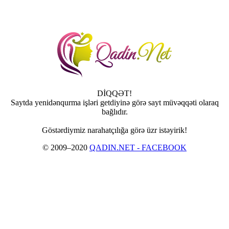
DİQQƏT!
Saytda yenidənqurma işləri getdiyinə görə sayt müvəqqəti olaraq
bağlıdır.
Göstərdiymiz narahatçılığa görə üzr istəyirik!
© 2009–2020
QADIN.NET - FACEBOOK