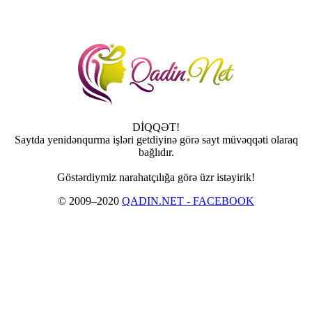
DİQQƏT!
Saytda yenidənqurma işləri getdiyinə görə sayt müvəqqəti olaraq
bağlıdır.
Göstərdiymiz narahatçılığa görə üzr istəyirik!
© 2009–2020
QADIN.NET - FACEBOOK