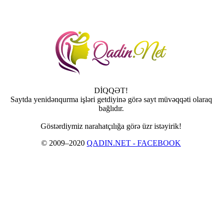
DİQQƏT!
Saytda yenidənqurma işləri getdiyinə görə sayt müvəqqəti olaraq
bağlıdır.
Göstərdiymiz narahatçılığa görə üzr istəyirik!
© 2009–2020
QADIN.NET - FACEBOOK